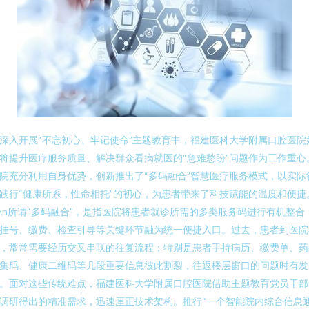
深入开展“不忘初心、牢记使命”主题教育中，福建医科大学附属口腔医院
将提升医疗服务质量、解决群众看病就医的“急难愁盼”问题作为工作重心
院充分利用自身优势，创新推出了“多码融合”智慧医疗服务模式，以实际
践行“健康所系，性命相托”的初心，为患者带来了科技赋能的温度和便捷
n\n所谓“多码融合”，是指医院将患者就诊所需的多类服务码进行有机整合
挂号、缴费、检查引导等关键环节融为统一便捷入口。过去，患者到医院
，常常需要经历交叉串联的往复流程；特别是患者手持病历、缴费单、药
集码、健康二维码等几段重要信息彼此割裂，往返楼层窗口的问题时有发
。面对这些传统难点，福建医科大学附属口腔医院借助主题教育党员干部
调研得出的精准需求，迅速厘正技术架构。推行“一个智能院内综合信息