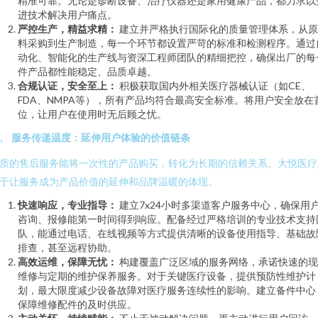
精准可靠。无论是诊断设备、治疗仪器还是家用健康产品，都力求以
进技术解决用户痛点。
严控生产，精益求精：
建立并严格执行国际化的质量管理体系，从原
料采购到生产制造，每一个环节都设置严苛的标准和检测程序。通过
动化、智能化的生产线与资深工程师团队的精细把控，确保出厂的每
件产品都性能稳定、品质卓越。
合规认证，安全至上：
积极获取国内外相关医疗器械认证（如CE、
FDA、NMPA等），所有产品均符合最高安全标准。将用户安全放在
位，让用户在使用时无后顾之忧。
、 服务传递温度：延伸用户体验的价值链条
质的售后服务能将一次性的产品购买，转化为长期的信赖关系。大悦医疗
于让服务成为产品价值的延伸和品牌温暖的体现。
快速响应，专业指导：
建立7x24小时多渠道客户服务中心，确保用
咨询、报修能第一时间得到响应。配备经过严格培训的专业技术支持
队，能通过电话、在线视频等方式提供清晰的设备使用指导、基础故
排查，甚至远程协助。
高效运维，保障无忧：
构建覆盖广泛区域的服务网络，承诺快速的现
维修与定期的维护保养服务。对于关键医疗设备，提供预防性维护计
划，最大限度减少设备故障对医疗服务连续性的影响。建立备件中心
保障维修配件的及时供应。