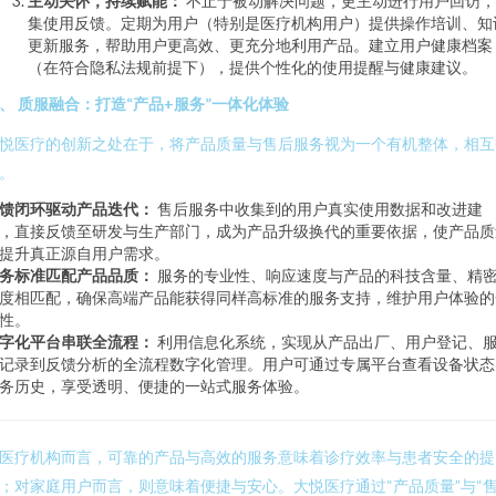
主动关怀，持续赋能：
不止于被动解决问题，更主动进行用户回访，
集使用反馈。定期为用户（特别是医疗机构用户）提供操作培训、知
更新服务，帮助用户更高效、更充分地利用产品。建立用户健康档案
（在符合隐私法规前提下），提供个性化的使用提醒与健康建议。
、 质服融合：打造“产品+服务”一体化体验
悦医疗的创新之处在于，将产品质量与售后服务视为一个有机整体，相互
。
馈闭环驱动产品迭代：
售后服务中收集到的用户真实使用数据和改进建
，直接反馈至研发与生产部门，成为产品升级换代的重要依据，使产品质
提升真正源自用户需求。
务标准匹配产品品质：
服务的专业性、响应速度与产品的科技含量、精
度相匹配，确保高端产品能获得同样高标准的服务支持，维护用户体验的
性。
字化平台串联全流程：
利用信息化系统，实现从产品出厂、用户登记、
记录到反馈分析的全流程数字化管理。用户可通过专属平台查看设备状态
务历史，享受透明、便捷的一站式服务体验。
医疗机构而言，可靠的产品与高效的服务意味着诊疗效率与患者安全的提
；对家庭用户而言，则意味着便捷与安心。大悦医疗通过“产品质量”与“